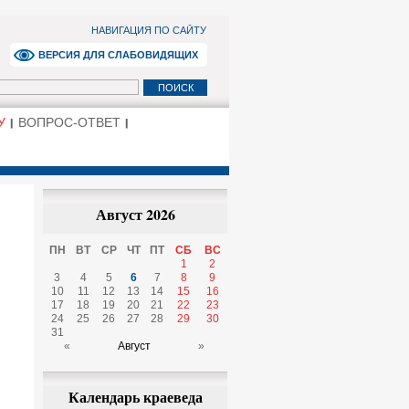
НАВИГАЦИЯ ПО САЙТУ
ВЕРСИЯ ДЛЯ СЛАБОВИДЯЩИХ
У
ВОПРОС-ОТВЕТ
Август 2026
ПН
ВТ
СР
ЧТ
ПТ
СБ
ВС
1
2
3
4
5
6
7
8
9
10
11
12
13
14
15
16
17
18
19
20
21
22
23
24
25
26
27
28
29
30
31
«
Август
»
Календарь краеведа