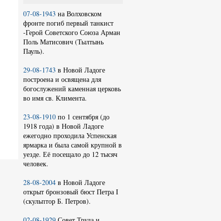
07-08-1943
на Волховском
фронте погиб первый танкист
-Герой Советского Союза Арман
Поль Матисович (Тылтынь
Пауль).
29-08-1743
в Новой Ладоге
построена и освящена для
богослужений каменная церковь
во имя св. Климента.
23-08-1910
по 1 сентября (до
1918 года) в Новой Ладоге
ежегодно проходила Успенская
ярмарка и была самой крупной в
уезде. Её посещало до 12 тысяч
человек.
28-08-2004
в Новой Ладоге
открыт бронзовый бюст Петра I
(скульптор Б. Петров).
02-08-1929
Совет Труда и