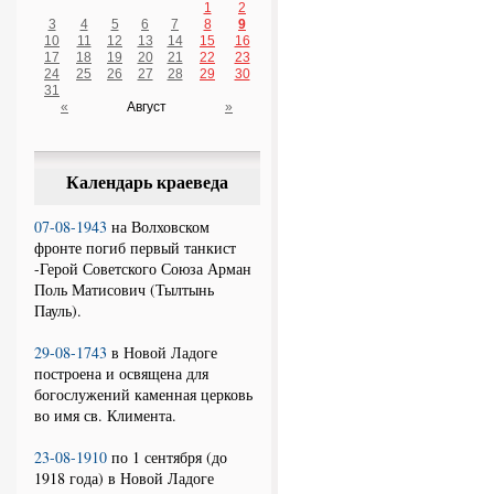
1
2
3
4
5
6
7
8
9
10
11
12
13
14
15
16
17
18
19
20
21
22
23
24
25
26
27
28
29
30
31
«
Август
»
Календарь краеведа
07-08-1943
на Волховском
фронте погиб первый танкист
-Герой Советского Союза Арман
Поль Матисович (Тылтынь
Пауль).
29-08-1743
в Новой Ладоге
построена и освящена для
богослужений каменная церковь
во имя св. Климента.
23-08-1910
по 1 сентября (до
1918 года) в Новой Ладоге